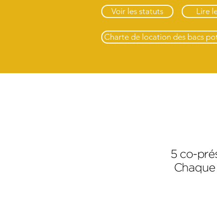
Voir les statuts
Lire l
Charte de location des bacs po
5 co-pré
Chaque a