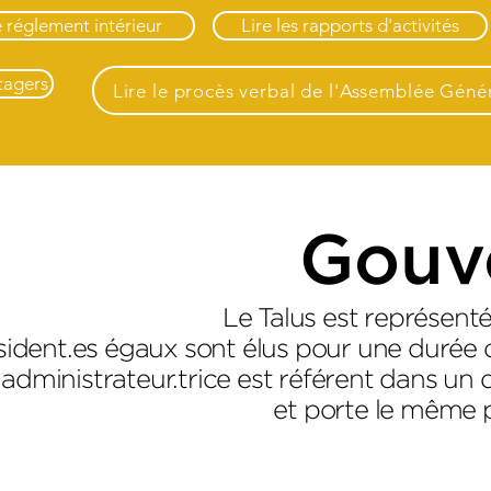
e réglement intérieur
Lire les rapports d'activités
tagers
Lire le procès verbal de l'Assemblée Géné
Gouv
Le Talus est représenté 
sident.es égaux sont élus pour une durée 
dministrateur.trice est référent dans un 
et porte le même p