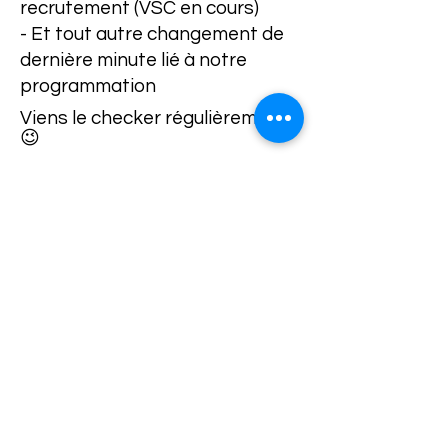
recrutement (VSC en cours)
- Et tout autre changement de
dernière minute lié à notre
programmation
Viens le checker régulièrement
😉
L'arbre
Si tu navigues à partir de ton
ordinateur, tu peux aussi
recharger cette page pour y
accéder directement (et vider ton
cache)
Le Talus