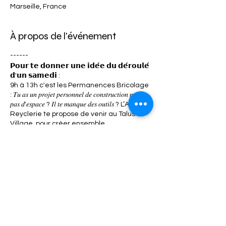
Marseille, France
À propos de l'événement
------
𝗣𝗼𝘂𝗿 𝘁𝗲 𝗱𝗼𝗻𝗻𝗲𝗿 𝘂𝗻𝗲 𝗶𝗱𝗲́𝗲 𝗱𝘂 𝗱𝗲́𝗿𝗼𝘂𝗹𝗲́
𝗱'𝘂𝗻 𝘀𝗮𝗺𝗲𝗱𝗶 :
9h à 13h c'est les Permanences Bricolage
: 𝑇𝑢 𝑎𝑠 𝑢𝑛 𝑝𝑟𝑜𝑗𝑒𝑡 𝑝𝑒𝑟𝑠𝑜𝑛𝑛𝑒𝑙 𝑑𝑒 𝑐𝑜𝑛𝑠𝑡𝑟𝑢𝑐𝑡𝑖𝑜𝑛 𝑚𝑎𝑖𝑠
𝑝𝑎𝑠 𝑑'𝑒𝑠𝑝𝑎𝑐𝑒 ? 𝐼𝑙 𝑡𝑒 𝑚𝑎𝑛𝑞𝑢𝑒 𝑑𝑒𝑠 𝑜𝑢𝑡𝑖𝑙𝑠 ? L’Atelier
Reyclerie te propose de venir au Talus
Village, pour créer ensemble,
t'accompagner et réaliser tes projets les
plus fous ! infos ici :
https://fb.me/e/47MGWJlfC
à 10h30, c'est Visite du Lieu : 𝑇𝑢 𝑛’𝑒𝑠 𝑗𝑎𝑚𝑎𝑖𝑠
𝑣𝑒𝑛𝑢.𝑒 𝑎𝑢 𝑇𝑎𝑙𝑢𝑠? 𝑇𝑢 𝑡𝑒 𝑝𝑜𝑠𝑒𝑠 𝑑𝑒𝑠 𝑞𝑢𝑒𝑠𝑡𝑖𝑜𝑛𝑠 𝑠𝑢𝑟 𝑙𝑒
𝑓𝑜𝑛𝑐𝑡𝑖𝑜𝑛𝑛𝑒𝑚𝑒𝑛𝑡 𝑑𝑒 𝑙'𝑎𝑠𝑠𝑜𝑐𝑖𝑎𝑡𝑖𝑜𝑛 ? 𝐶’𝑒𝑠𝑡 𝑙’𝑜𝑐𝑐𝑎𝑠𝑖𝑜𝑛
Partager cet événement
𝑑𝑒 𝑑𝑒́𝑐𝑜𝑢𝑣𝑟𝑖𝑟 𝑙𝑒 𝑗𝑎𝑟𝑑𝑖𝑛 𝑒𝑡 𝑙𝑒 𝑣𝑖𝑙𝑙𝑎𝑔𝑒. Aucune
inscription n'est nécessaire et tu peux
arriver en cours de visite !