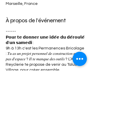
Marseille, France
À propos de l'événement
------
𝗣𝗼𝘂𝗿 𝘁𝗲 𝗱𝗼𝗻𝗻𝗲𝗿 𝘂𝗻𝗲 𝗶𝗱𝗲́𝗲 𝗱𝘂 𝗱𝗲́𝗿𝗼𝘂𝗹𝗲́
𝗱'𝘂𝗻 𝘀𝗮𝗺𝗲𝗱𝗶 :
9h à 13h c'est les Permanences Bricolage
: 𝑇𝑢 𝑎𝑠 𝑢𝑛 𝑝𝑟𝑜𝑗𝑒𝑡 𝑝𝑒𝑟𝑠𝑜𝑛𝑛𝑒𝑙 𝑑𝑒 𝑐𝑜𝑛𝑠𝑡𝑟𝑢𝑐𝑡𝑖𝑜𝑛 𝑚𝑎𝑖𝑠
𝑝𝑎𝑠 𝑑'𝑒𝑠𝑝𝑎𝑐𝑒 ? 𝐼𝑙 𝑡𝑒 𝑚𝑎𝑛𝑞𝑢𝑒 𝑑𝑒𝑠 𝑜𝑢𝑡𝑖𝑙𝑠 ? L’Atelier
Reyclerie te propose de venir au Talus
Village, pour créer ensemble,
t'accompagner et réaliser tes projets les
plus fous ! infos ici :
https://fb.me/e/47MGWJlfC
à 10h30, c'est Visite du Lieu : 𝑇𝑢 𝑛’𝑒𝑠 𝑗𝑎𝑚𝑎𝑖𝑠
𝑣𝑒𝑛𝑢.𝑒 𝑎𝑢 𝑇𝑎𝑙𝑢𝑠? 𝑇𝑢 𝑡𝑒 𝑝𝑜𝑠𝑒𝑠 𝑑𝑒𝑠 𝑞𝑢𝑒𝑠𝑡𝑖𝑜𝑛𝑠 𝑠𝑢𝑟 𝑙𝑒
𝑓𝑜𝑛𝑐𝑡𝑖𝑜𝑛𝑛𝑒𝑚𝑒𝑛𝑡 𝑑𝑒 𝑙'𝑎𝑠𝑠𝑜𝑐𝑖𝑎𝑡𝑖𝑜𝑛 ? 𝐶’𝑒𝑠𝑡 𝑙’𝑜𝑐𝑐𝑎𝑠𝑖𝑜𝑛
Partager cet événement
𝑑𝑒 𝑑𝑒́𝑐𝑜𝑢𝑣𝑟𝑖𝑟 𝑙𝑒 𝑗𝑎𝑟𝑑𝑖𝑛 𝑒𝑡 𝑙𝑒 𝑣𝑖𝑙𝑙𝑎𝑔𝑒. Aucune
inscription n'est nécessaire et tu peux
arriver en cours de visite !