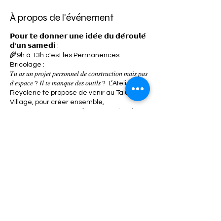
À propos de l'événement
𝗣𝗼𝘂𝗿 𝘁𝗲 𝗱𝗼𝗻𝗻𝗲𝗿 𝘂𝗻𝗲 𝗶𝗱𝗲́𝗲 𝗱𝘂 𝗱𝗲́𝗿𝗼𝘂𝗹𝗲́
𝗱'𝘂𝗻 𝘀𝗮𝗺𝗲𝗱𝗶 :
🌾9h à 13h c'est les Permanences
Bricolage :
𝑇𝑢 𝑎𝑠 𝑢𝑛 𝑝𝑟𝑜𝑗𝑒𝑡 𝑝𝑒𝑟𝑠𝑜𝑛𝑛𝑒𝑙 𝑑𝑒 𝑐𝑜𝑛𝑠𝑡𝑟𝑢𝑐𝑡𝑖𝑜𝑛 𝑚𝑎𝑖𝑠 𝑝𝑎𝑠
𝑑'𝑒𝑠𝑝𝑎𝑐𝑒 ? 𝐼𝑙 𝑡𝑒 𝑚𝑎𝑛𝑞𝑢𝑒 𝑑𝑒𝑠 𝑜𝑢𝑡𝑖𝑙𝑠 ? L’Atelier
Reyclerie te propose de venir au Talus
Village, pour créer ensemble,
t'accompagner et réaliser tes projets les
plus fous !
https://www.letalus.com/event-details/les-
samedis-bricolos-un-atelier-du-materiel-
et-des-conseils-2022-11-19-09-00
🌷à 10h30, c'est Visite du Lieu :
Partager cet événement
𝑇𝑢 𝑛’𝑒𝑠 𝑗𝑎𝑚𝑎𝑖𝑠 𝑣𝑒𝑛𝑢.𝑒 𝑎𝑢 𝑇𝑎𝑙𝑢𝑠? 𝑇𝑢 𝑡𝑒 𝑝𝑜𝑠𝑒𝑠 𝑑𝑒𝑠
𝑞𝑢𝑒𝑠𝑡𝑖𝑜𝑛𝑠 𝑠𝑢𝑟 𝑙𝑒 𝑓𝑜𝑛𝑐𝑡𝑖𝑜𝑛𝑛𝑒𝑚𝑒𝑛𝑡 𝑑𝑒 𝑙'𝑎𝑠𝑠𝑜𝑐𝑖𝑎𝑡𝑖𝑜𝑛 ?
𝐶’𝑒𝑠𝑡 𝑙’𝑜𝑐𝑐𝑎𝑠𝑖𝑜𝑛 𝑑𝑒 𝑑𝑒́𝑐𝑜𝑢𝑣𝑟𝑖𝑟 𝑙𝑒 𝑗𝑎𝑟𝑑𝑖𝑛 𝑒𝑡 𝑙𝑒 𝑣𝑖𝑙𝑙𝑎𝑔𝑒.
Aucune inscription n'est nécessaire et tu
peux arriver en cours de visite !