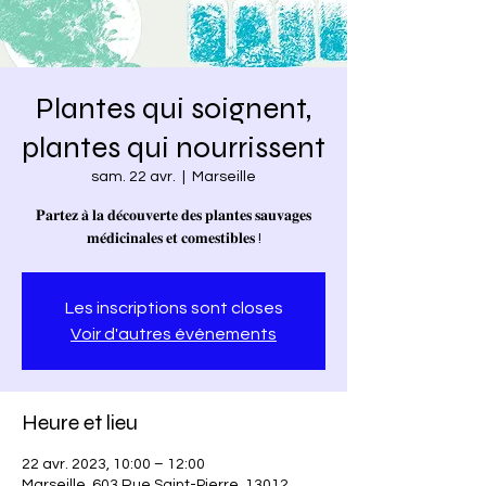
Plantes qui soignent,
plantes qui nourrissent
sam. 22 avr.
  |  
Marseille
𝐏𝐚𝐫𝐭𝐞𝐳 𝐚̀ 𝐥𝐚 𝐝𝐞́𝐜𝐨𝐮𝐯𝐞𝐫𝐭𝐞 𝐝𝐞𝐬 𝐩𝐥𝐚𝐧𝐭𝐞𝐬 𝐬𝐚𝐮𝐯𝐚𝐠𝐞𝐬
𝐦𝐞́𝐝𝐢𝐜𝐢𝐧𝐚𝐥𝐞𝐬 𝐞𝐭 𝐜𝐨𝐦𝐞𝐬𝐭𝐢𝐛𝐥𝐞𝐬 !
Les inscriptions sont closes
Voir d'autres événements
Heure et lieu
22 avr. 2023, 10:00 – 12:00
Marseille, 603 Rue Saint-Pierre, 13012