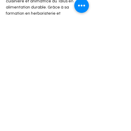
cuisinière et animatrice du Talus en 
alimentation durable. Grâce à sa 
formation en herboristerie et 
naturopathie, elle vous fera découvrir la 
cueillette et la cuisine de plantes 
sauvages méditerranéennes.
▬▬▬▬▬▬  Infos pratiques ▬▬▬▬▬▬

⏰  10H - 12H

👛  Prix : 15€
Afficher plus
Partager cet événement