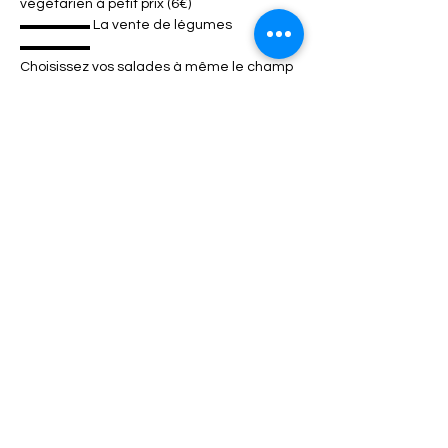
végétarien à petit prix (6€) 
▬▬▬▬▬ La vente de légumes  
▬▬▬▬▬
Choisissez vos salades à même le champ 
ou d'autres légumes en fonction de la 
saison. Ils sont cultivés sans chimie, sans 
engrais, ni tracteur, ultra-locaux, ultra-
frais et naturels !

Sans oublier les œufs frais 
▬▬▬▬▬ La buvette  ▬▬▬▬▬
Afficher plus
Partager cet événement