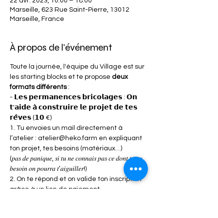
22 avr. 2023, 10:00 – 18:00
Marseille, 623 Rue Saint-Pierre, 13012
Marseille, France
À propos de l'événement
Toute la journée, l'équipe du Village est sur 
les starting blocks et te propose 
deux 
formats différents
 :
- 𝗟𝗲𝘀 𝗽𝗲𝗿𝗺𝗮𝗻𝗲𝗻𝗰𝗲𝘀 𝗯𝗿𝗶𝗰𝗼𝗹𝗮𝗴𝗲𝘀 : 𝗢𝗻 
𝘁'𝗮𝗶𝗱𝗲 𝗮̀ 𝗰𝗼𝗻𝘀𝘁𝗿𝘂𝗶𝗿𝗲 𝗹𝗲 𝗽𝗿𝗼𝗷𝗲𝘁 𝗱𝗲 𝘁𝗲𝘀 
𝗿𝗲̂𝘃𝗲𝘀 (𝟭𝟬 €)
1. Tu envoies un mail directement à 
l’atelier : atelier@heko.farm en expliquant 
ton projet, tes besoins (matériaux…)
(𝑝𝑎𝑠 𝑑𝑒 𝑝𝑎𝑛𝑖𝑞𝑢𝑒, 𝑠𝑖 𝑡𝑢 𝑛𝑒 𝑐𝑜𝑛𝑛𝑎𝑖𝑠 𝑝𝑎𝑠 𝑐𝑒 𝑑𝑜𝑛𝑡 𝑡𝑢 𝑎𝑠 
𝑏𝑒𝑠𝑜𝑖𝑛 𝑜𝑛 𝑝𝑜𝑢𝑟𝑟𝑎 𝑡’𝑎𝑖𝑔𝑢𝑖𝑙𝑙𝑒𝑟!)
2. On te répond et on valide ton inscription 
grâce à un lien de paiement.
3. Sur place, les outils sont en libre accès, 
les vis et le bois de réemploi sont à petits 