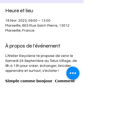
Heure et lieu
18 févr. 2023, 09:00 – 13:00
Marseille, 603 Rue Saint-Pierre, 13012
Marseille, France
À propos de l'événement
L’Atelier Reyclerie te propose de venir le
Samedi 24 Septembre au Talus Village, de
9h à 13h pour créer, échanger, bricoler,
apprendre et surtout, s’éclater !
𝗦𝗶𝗺𝗽𝗹𝗲 𝗰𝗼𝗺𝗺𝗲 𝗯𝗼𝗻𝗷𝗼𝘂𝗿 : 𝗖𝗼𝗺𝗺𝗲𝗻𝘁
𝗰̧𝗮 𝗳𝗼𝗻𝗰𝘁𝗶𝗼𝗻𝗻𝗲 ?
1.Tu envoies un mail directement à l’atelier
: atelier@heko.farm en expliquant ton
projet, tes besoins (matériaux…) (𝑝𝑎𝑠 𝑑𝑒
𝑝𝑎𝑛𝑖𝑞𝑢𝑒, 𝑠𝑖 𝑡𝑢 𝑛𝑒 𝑐𝑜𝑛𝑛𝑎𝑖𝑠 𝑝𝑎𝑠 𝑐𝑒 𝑑𝑜𝑛𝑡 𝑡𝑢 𝑎𝑠 𝑏𝑒𝑠𝑜𝑖𝑛
𝑜𝑛 𝑝𝑜𝑢𝑟𝑟𝑎 𝑡’𝑎𝑖𝑔𝑢𝑖𝑙𝑙𝑒𝑟!)
2. On te répond et on valide ton inscription