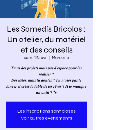
Les Samedis Bricolos :
Un atelier, du matériel
et des conseils
sam. 18 févr.
  |  
Marseille
𝑻𝒖 𝒂𝒔 𝒅𝒆𝒔 𝒑𝒓𝒐𝒋𝒆𝒕𝒔 𝒎𝒂𝒊𝒔 𝒑𝒂𝒔 𝒅’𝒆𝒔𝒑𝒂𝒄𝒆 𝒑𝒐𝒖𝒓 𝒍𝒆𝒔
𝒓𝒆́𝒂𝒍𝒊𝒔𝒆𝒓 ?
𝑫𝒆𝒔 𝒊𝒅𝒆́𝒆𝒔, 𝒎𝒂𝒊𝒔 𝒕𝒖 𝒅𝒐𝒖𝒕𝒆𝒔 ? 𝑻𝒖 𝒏’𝒐𝒔𝒆𝒔 𝒑𝒂𝒔 𝒕𝒆
𝒍𝒂𝒏𝒄𝒆𝒓 𝒆𝒕 𝒄𝒓𝒆́𝒆𝒓 𝒍𝒂 𝒕𝒂𝒃𝒍𝒆 𝒅𝒆 𝒕𝒆𝒔 𝒓𝒆̂𝒗𝒆𝒔 ? 𝑰𝒍 𝒕𝒆 𝒎𝒂𝒏𝒒𝒖𝒆
𝒖𝒏 𝒐𝒖𝒕𝒊𝒍 ? 🔧
Les inscriptions sont closes
Voir autres événements