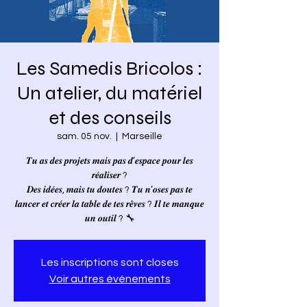
Les Samedis Bricolos :
Un atelier, du matériel
et des conseils
sam. 05 nov.
  |  
Marseille
𝑻𝒖 𝒂𝒔 𝒅𝒆𝒔 𝒑𝒓𝒐𝒋𝒆𝒕𝒔 𝒎𝒂𝒊𝒔 𝒑𝒂𝒔 𝒅’𝒆𝒔𝒑𝒂𝒄𝒆 𝒑𝒐𝒖𝒓 𝒍𝒆𝒔
𝒓𝒆́𝒂𝒍𝒊𝒔𝒆𝒓 ?
𝑫𝒆𝒔 𝒊𝒅𝒆́𝒆𝒔, 𝒎𝒂𝒊𝒔 𝒕𝒖 𝒅𝒐𝒖𝒕𝒆𝒔 ? 𝑻𝒖 𝒏’𝒐𝒔𝒆𝒔 𝒑𝒂𝒔 𝒕𝒆
𝒍𝒂𝒏𝒄𝒆𝒓 𝒆𝒕 𝒄𝒓𝒆́𝒆𝒓 𝒍𝒂 𝒕𝒂𝒃𝒍𝒆 𝒅𝒆 𝒕𝒆𝒔 𝒓𝒆̂𝒗𝒆𝒔 ? 𝑰𝒍 𝒕𝒆 𝒎𝒂𝒏𝒒𝒖𝒆
𝒖𝒏 𝒐𝒖𝒕𝒊𝒍 ? 🔧
Les inscriptions sont closes
Voir autres événements