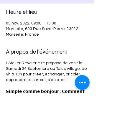
Heure et lieu
05 nov. 2022, 09:00 – 13:00
Marseille, 603 Rue Saint-Pierre, 13012
Marseille, France
À propos de l'événement
L’Atelier Reyclerie te propose de venir le
Samedi 24 Septembre au Talus Village, de
9h à 13h pour créer, échanger, bricoler,
apprendre et surtout, s’éclater !
𝗦𝗶𝗺𝗽𝗹𝗲 𝗰𝗼𝗺𝗺𝗲 𝗯𝗼𝗻𝗷𝗼𝘂𝗿 : 𝗖𝗼𝗺𝗺𝗲𝗻𝘁
𝗰̧𝗮 𝗳𝗼𝗻𝗰𝘁𝗶𝗼𝗻𝗻𝗲 ?
1.Tu envoies un mail directement à l’atelier
: atelier@heko.farm en expliquant ton
projet, tes besoins (matériaux…) (𝑝𝑎𝑠 𝑑𝑒
𝑝𝑎𝑛𝑖𝑞𝑢𝑒, 𝑠𝑖 𝑡𝑢 𝑛𝑒 𝑐𝑜𝑛𝑛𝑎𝑖𝑠 𝑝𝑎𝑠 𝑐𝑒 𝑑𝑜𝑛𝑡 𝑡𝑢 𝑎𝑠 𝑏𝑒𝑠𝑜𝑖𝑛
𝑜𝑛 𝑝𝑜𝑢𝑟𝑟𝑎 𝑡’𝑎𝑖𝑔𝑢𝑖𝑙𝑙𝑒𝑟!)
2. On te répond et on valide ton inscription