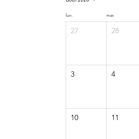
août 2026
lun.
mar.
27
28
3
4
10
11