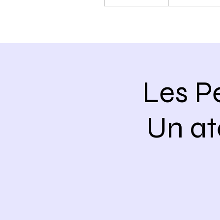
Les P
Un ate