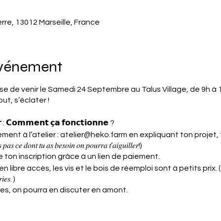
erre, 13012 Marseille, France
événement
ose de venir le Samedi 24 Septembre au Talus Village, de 9h à
ut, s’éclater !
 : 𝗖𝗼𝗺𝗺𝗲𝗻𝘁 𝗰̧𝗮 𝗳𝗼𝗻𝗰𝘁𝗶𝗼𝗻𝗻𝗲 ?
ement à l’atelier : atelier@heko.farm en expliquant ton projet
 𝑝𝑎𝑠 𝑐𝑒 𝑑𝑜𝑛𝑡 𝑡𝑢 𝑎𝑠 𝑏𝑒𝑠𝑜𝑖𝑛 𝑜𝑛 𝑝𝑜𝑢𝑟𝑟𝑎 𝑡’𝑎𝑖𝑔𝑢𝑖𝑙𝑙𝑒𝑟!)
e ton inscription grâce à un lien de paiement.
re accès, les vis et le bois de réemploi sont à petits prix. ( 𝑇𝑢 𝑝𝑒𝑢𝑥 𝑎𝑢
𝑖𝑒𝑠. )
es, on pourra en discuter en amont.
irectement mais mieux vos nous contacter afin qu'on t'assure 
.