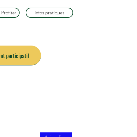
 Profiter
Infos pratiques
t participatif
ois
Aujourd'hui