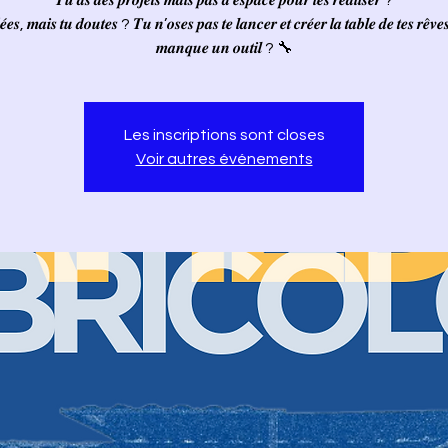
𝑻𝒖 𝒂𝒔 𝒅𝒆𝒔 𝒑𝒓𝒐𝒋𝒆𝒕𝒔 𝒎𝒂𝒊𝒔 𝒑𝒂𝒔 𝒅’𝒆𝒔𝒑𝒂𝒄𝒆 𝒑𝒐𝒖𝒓 𝒍𝒆𝒔 𝒓𝒆́𝒂𝒍𝒊𝒔𝒆𝒓 ?
́𝒆𝒔, 𝒎𝒂𝒊𝒔 𝒕𝒖 𝒅𝒐𝒖𝒕𝒆𝒔 ? 𝑻𝒖 𝒏’𝒐𝒔𝒆𝒔 𝒑𝒂𝒔 𝒕𝒆 𝒍𝒂𝒏𝒄𝒆𝒓 𝒆𝒕 𝒄𝒓𝒆́𝒆𝒓 𝒍𝒂 𝒕𝒂𝒃𝒍𝒆 𝒅𝒆 𝒕𝒆𝒔 𝒓𝒆̂𝒗𝒆
𝒎𝒂𝒏𝒒𝒖𝒆 𝒖𝒏 𝒐𝒖𝒕𝒊𝒍 ? 🔧
Les inscriptions sont closes
Voir autres événements