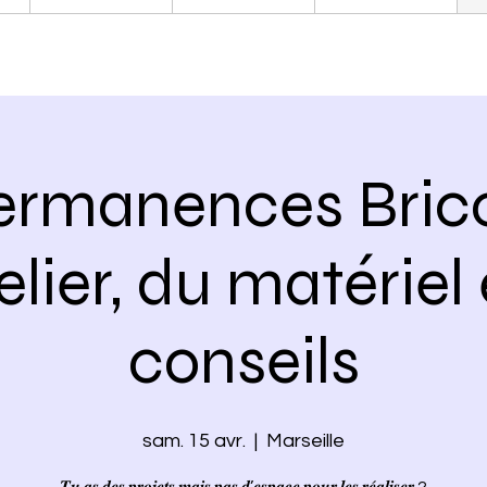
ermanences Brico
lier, du matériel
conseils
sam. 15 avr.
  |  
Marseille