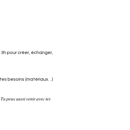
 13h pour créer, échanger,
, tes besoins (matériaux…)
𝑠𝑖 𝑣𝑒𝑛𝑖𝑟 𝑎𝑣𝑒𝑐 𝑡𝑒𝑠
d'être en mesure