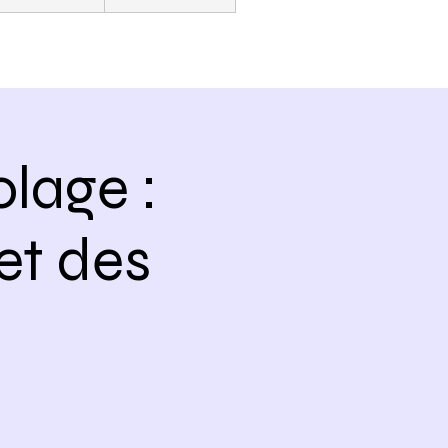
lage :
 et des