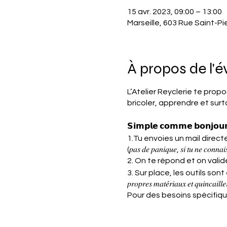
15 avr. 2023, 09:00 – 13:00
Marseille, 603 Rue Saint-Pi
À propos de l'
L’Atelier Reyclerie te prop
bricoler, apprendre et surto
𝗦𝗶𝗺𝗽𝗹𝗲 𝗰𝗼𝗺𝗺𝗲 𝗯𝗼𝗻𝗷𝗼𝘂𝗿
1.Tu envoies un mail direct
(𝑝𝑎𝑠 𝑑𝑒 𝑝𝑎𝑛𝑖𝑞𝑢𝑒, 𝑠𝑖 𝑡𝑢 𝑛𝑒 𝑐𝑜𝑛𝑛𝑎𝑖𝑠
2. On te répond et on valid
3. Sur place, les outils sont en lib
𝑝𝑟𝑜𝑝𝑟𝑒𝑠 𝑚𝑎𝑡𝑒́𝑟𝑖𝑎𝑢𝑥 𝑒𝑡 𝑞𝑢𝑖𝑛𝑐𝑎𝑖𝑙𝑙𝑒
Pour des besoins spécifiqu
Tu peux aussi t'inscrire d
d'accompagner tes projets