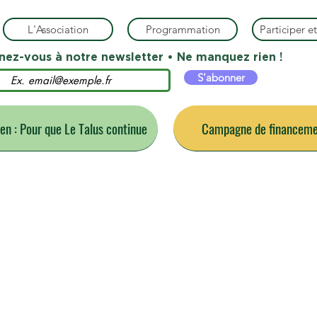
L'Association
Programmation
Participer et
ez-vous à notre newsletter • Ne manquez rien !
S'abonner
ien : Pour que Le Talus continue
Campagne de financemen
s événements du m