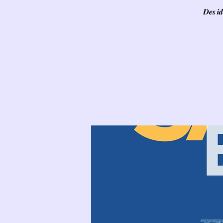
𝑫𝒆𝒔 𝒊𝒅