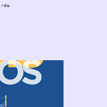
 ? 𝑰𝒍 𝒕𝒆