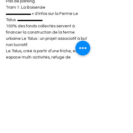
Pas de parking.

Tram 1: La Boiseraie
▬▬▬▬▬▬ + d'infos sur la Ferme Le 
Talus  ▬▬▬▬▬▬

100% des fonds collectés servent à 
financer la construction de la ferme 
urbaine Le Talus : un projet associatif à but 
non lucratif.

Le Talus, créé à partir d’une friche, est un 
espace multi-activités, refuge de 
biodiversité, lieu de partage et de 
pédagogie. L’idée de l'association est de 
proposer un projet participatif et innovant 
autour des problématiques de la 
transition écologique, lieu témoin 
d’alternatives durables.

> 
www.letalus.com
> 
https://www.instagram.com/letalusmarseil
le