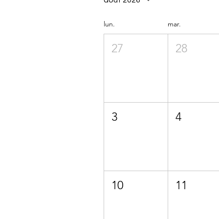
août 2026
lun.
mar.
27
28
3
4
10
11