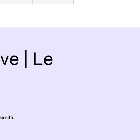
ve | Le
𝐞𝐮𝐫 𝐝𝐮