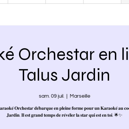
é Orchestar en li
Talus Jardin
sam. 09 juil.
  |  
Marseille
𝐨𝐤𝐞́ 𝐎𝐫𝐜𝐡𝐞𝐬𝐭𝐚r 𝐝𝐞́𝐛𝐚𝐫𝐪𝐮𝐞 𝐞𝐧 𝐩𝐥𝐞𝐢𝐧𝐞 𝐟𝐨𝐫𝐦𝐞 𝐩𝐨𝐮𝐫 𝐮𝐧 𝐊𝐚𝐫𝐚𝐨𝐤𝐞́ 𝐚𝐮 𝐜𝐨
𝐉𝐚𝐫𝐝𝐢𝐧. 𝐈𝐥 𝐞𝐬𝐭 𝐠𝐫𝐚𝐧𝐝 𝐭𝐞𝐦𝐩𝐬 𝐝𝐞 𝐫𝐞́𝐯𝐞́𝐥𝐞𝐫 𝐥𝐚 𝐬𝐭𝐚𝐫 𝐪𝐮𝐢 𝐞𝐬𝐭 𝐞𝐧 𝐭𝐨𝐢. 🌟✨