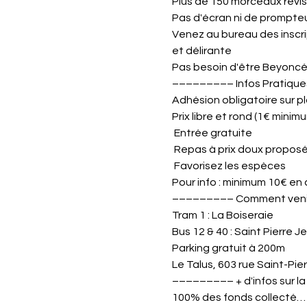
Plus de 150 morceaux revisit
Pas d'écran ni de prompteu
Venez au bureau des inscrip
et délirante
Pas besoin d'être Beyoncé,
––––––––– Infos Pratiqu
Adhésion obligatoire sur pl
Prix libre et rond (1€ minimu
 Entrée gratuite

 Repas à prix doux proposés sur place de 19h à 22h

 Favorisez les espèces 

Pour info : minimum 10€ en 
––––––––– Comment venir
Tram 1 : La Boiseraie

Bus 12 & 40 : Saint Pierre J
Parking gratuit à 200m

Le Talus, 603 rue Saint-Pier
––––––––– + d'infos sur l
100% des fonds collecté…