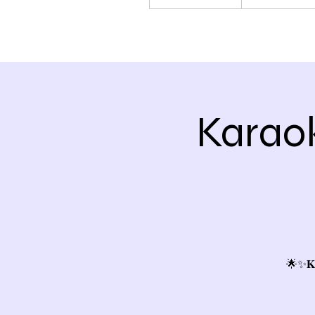
Karaok
🌟✨𝐊𝐚𝐫