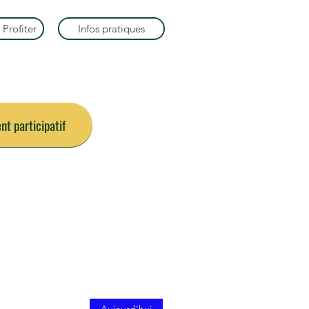
 Profiter
Infos pratiques
t participatif
ois
Aujourd'hui