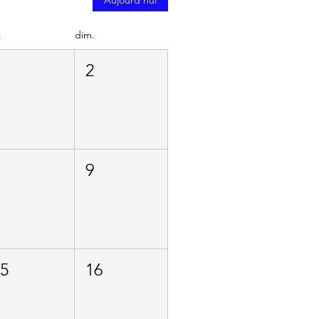
.
dim.
1
2
8
9
15
16