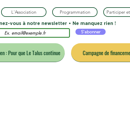
L'Association
Programmation
Participer et
ez-vous à notre newsletter • Ne manquez rien !
S'abonner
ien : Pour que Le Talus continue
Campagne de financemen
s événements du m