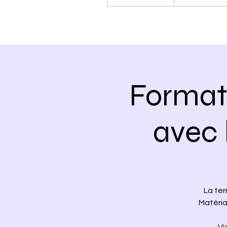
Formati
avec 
La ter
Matéria