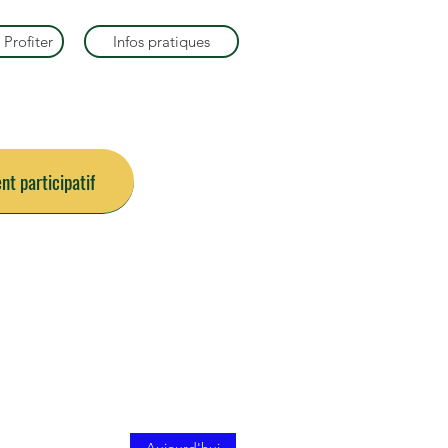
 Profiter
Infos pratiques
t participatif
ois
Aujourd'hui