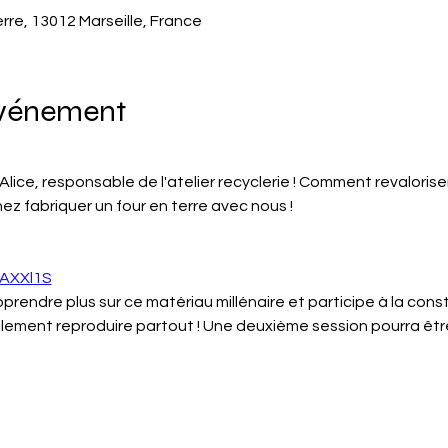
erre, 13012 Marseille, France
événement
Alice, responsable de l'atelier recyclerie ! Comment revaloriser
nez fabriquer un four en terre avec nous !
/3AXXl1S
prendre plus sur ce matériau millénaire et participe à la const
ilement reproduire partout ! Une deuxième session pourra êt