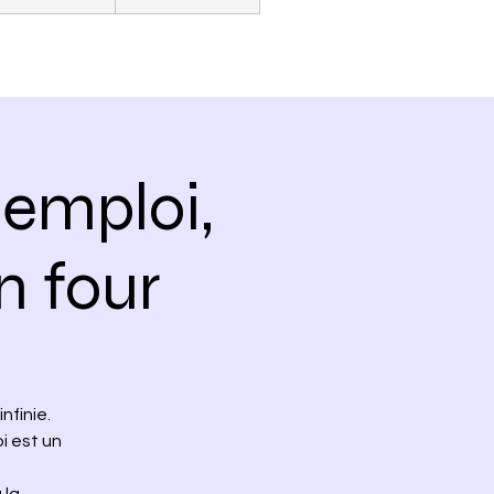
-emploi,
n four
nfinie.
i est un