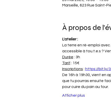
Marseille, 623 Rue Saint-Pi
À propos de l'
L'atelier : 
La terre en ré-emploi avec 
accessible à tou.t.e.s ? Ve
Durée
 : 3h
Tarif
 : 15€
Inscriptions
 : 
https://bit.ly
De 16h à 19h30, vient en ap
que tu pourras ensuite fac
pour cuire du pain au four.
Afficher plus