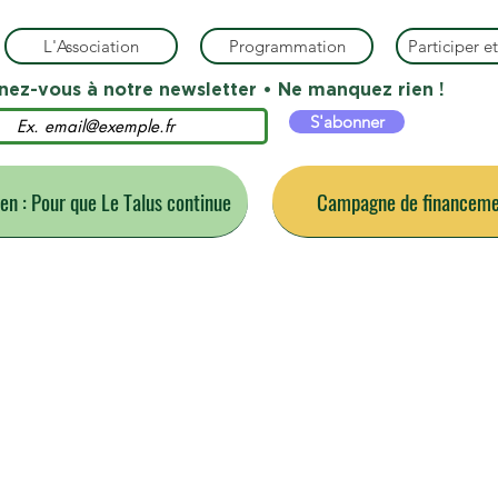
L'Association
Programmation
Participer et
ez-vous à notre newsletter • Ne manquez rien !
S'abonner
ien : Pour que Le Talus continue
Campagne de financemen
s événements du m