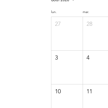
août 2026
lun.
mar.
27
28
3
4
10
11